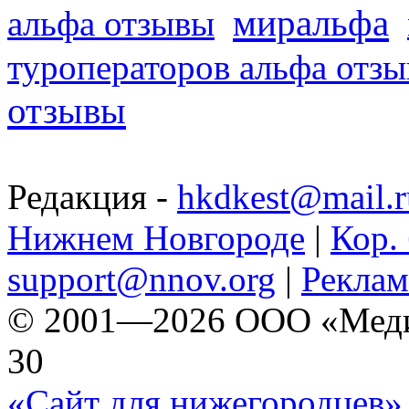
миральфа
альфа отзывы
туроператоров альфа отз
отзывы
Редакция -
hkdkest@mail.r
Нижнем Новгороде
|
Кор. 
support@nnov.org
|
Реклам
© 2001—2026 ООО «Медиа 
30
«Сайт для нижегородцев» 