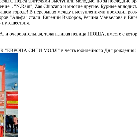
рослых. Перед зрителями выступили молодые, но за последние в
ение", "N.Rain", Zая Chinzano и многие другие. Бурные аплоди
 нашем городе! В перерывах между выступлениями проходил роз
оров "Альфа" стали: Евгений Выборов, Регина Манвелова и Ев
 путешествия.
.A. и очаровательная, талантливая певица НЮША, вместе с кот
ТРК "ЕВРОПА СИТИ МОЛЛ" в честь юбилейного Дня рождения!