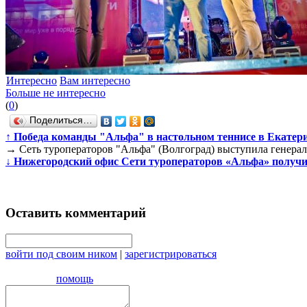
Интересно
Вам интересно
Больше не интересно
(
0
)
Поделиться…
↑
Победа команды "Альфа" в настольном теннисе в Екатер
→
Сеть туроператоров "Альфа" (Волгоград) выступила ген
↓
Нижегородский офис Сети туроператоров «Альфа» получи
Оставить комментарий
войти под своим ником
|
зарегистрироваться
помощь