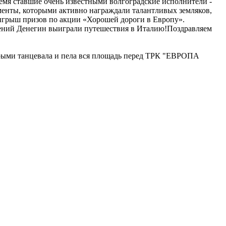
ремя ставшие очень известными волгоградские исполнители -
сменты, которыми активно награждали талантливых земляков,
ыгрыш призов по акции «Хорошей дороги в Европу».
гений Денегин выиграли путешествия в Италию!Поздравляем
орыми танцевала и пела вся площадь перед ТРК "ЕВРОПА