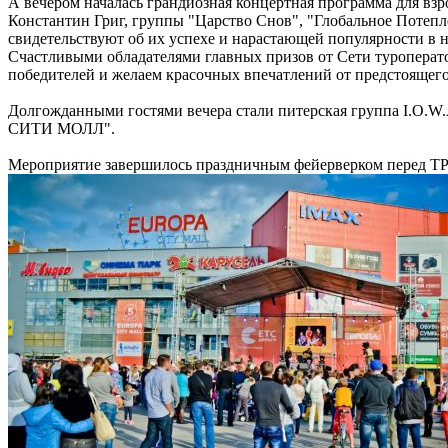
А вечером началась грандиозная концертная программа для вз
Константин Григ, группы "Царство Снов", "Глобальное Потепл
свидетельствуют об их успехе и нарастающей популярности в
Счастливыми обладателями главных призов от Сети туроперат
победителей и желаем красочных впечатлений от предстоящего
Долгожданными гостями вечера стали питерская группа I.O.W
СИТИ МОЛЛ".
Мероприятие завершилось праздничным фейерверком перед 