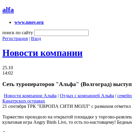
alfa
www.nnov.org
поиск по сайту
Регистрация
|
Вход
Новости компании
25.10
14:02
Сеть туроператоров "Альфа" (Волгоград) выс
Новости компании Альфа
|
Отдых с компанией Альфа
|
семейн
Канатрских остравах
21 сентября ТРК "ЕВРОПА СИТИ МОЛЛ" с размахом отметил с
Торжество проходило на открытой площадке у торгово-развлека
культовая игра Angry Birds Live, то есть по-настоящему! Бед