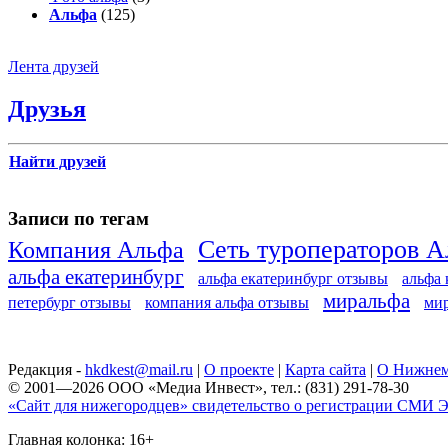
Альфа
(125)
Лента друзей
Друзья
Найти друзей
Записи по тегам
Сеть туроператоров 
Компания Альфа
альфа екатеринбург
альфа екатеринбург отзывы
альфа
миральфа
петербург отзывы
компания альфа отзывы
ми
Редакция -
hkdkest@mail.ru
|
О проекте
|
Карта сайта
|
О Нижнем
© 2001—2026 ООО «Медиа Инвест», тел.: (831) 291-78-30
«Сайт для нижегородцев» свидетельство о регистрации СМИ Эл
Главная колонка: 16+