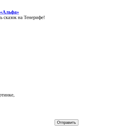
 «Альфа»
 сказок на Тенерифе!
ртинке,