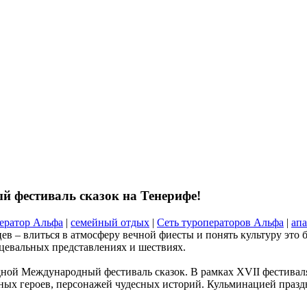
 фестиваль сказок на Тенерифе!
ератор Альфа
|
семейный отдых
|
Сеть туроператоров Альфа
|
ап
 – влиться в атмосферу вечной фиесты и понять культуру это бе
нцевальных представлениях и шествиях.
редной Международный фестиваль сказок. В рамках XVII фестива
чных героев, персонажей чудесных историй. Кульминацией празд