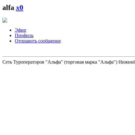
alfa
x
0
Эфир
Профиль
Отправить сообщение
Сеть Туроператоров "Альфа" (торговая марка "Альфа") Нижний 