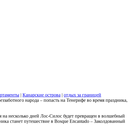
артаменты
|
Канарские острова
|
отдых за границей
ззаботного народа – попасть на Тенерифе во время праздника,
ля на несколько дней Лос-Силос будет превращен в волшебный
ника станет путешествие в Bosque Encantado – Заколдованный