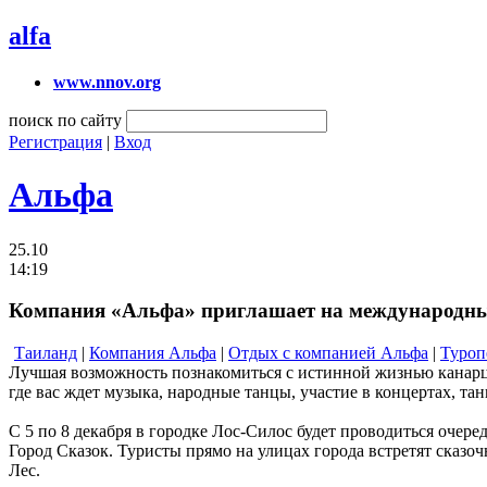
alfa
www.nnov.org
поиск по сайту
Регистрация
|
Вход
Альфа
25.10
14:19
Компания «Альфа» приглашает на международный
Таиланд
|
Компания Альфа
|
Отдых с компанией Альфа
|
Туроп
Лучшая возможность познакомиться с истинной жизнью канарцев
где вас ждет музыка, народные танцы, участие в концертах, та
С 5 по 8 декабря в городке Лос-Силос будет проводиться оче
Город Сказок. Туристы прямо на улицах города встретят сказо
Лес.