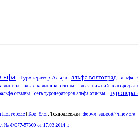
Альфа
альфа волгоград
Туроператор Альфа
альфа в
 калинина
альфа калинина отзывы
альфа нижний новгород от
туроперат
ральфа отзывы
сеть туроператоров альфа отзывы
 Новгороде
|
Кор. блог
, Техподдержка:
форум
,
support@nnov.org
 № ФС77-57309 от 17.03.2014 г.