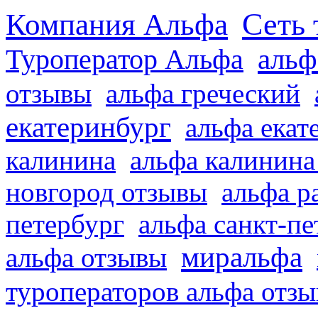
Сеть 
Компания Альфа
альф
Туроператор Альфа
отзывы
альфа греческий
екатеринбург
альфа екат
калинина
альфа калинина
новгород отзывы
альфа р
петербург
альфа санкт-п
миральфа
альфа отзывы
туроператоров альфа отз