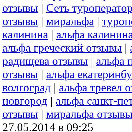
отзывы
|
Сеть туроперато
отзывы
|
миральфа
|
туроп
калинина
|
альфа калинин
альфа греческий отзывы
|
радищева отзывы
|
альфа 
отзывы
|
альфа екатеринб
волгоград
|
альфа тревел 
новгород
|
альфа санкт-пе
отзывы
|
миральфа отзыв
27.05.2014 в 09:25