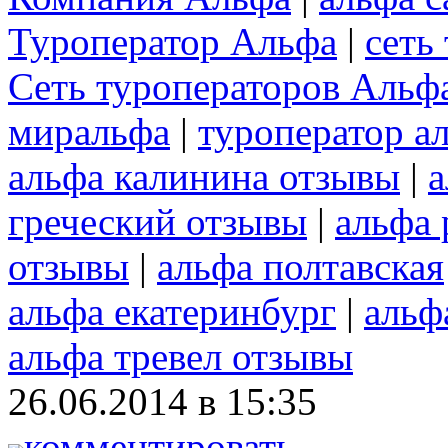
Туроператор Альфа
|
сеть
Сеть туроператоров Альф
миральфа
|
туроператор а
альфа калинина отзывы
|
а
греческий отзывы
|
альфа
отзывы
|
альфа полтавская
альфа екатеринбург
|
альф
альфа тревел отзывы
26.06.2014 в 15:35
комментировать