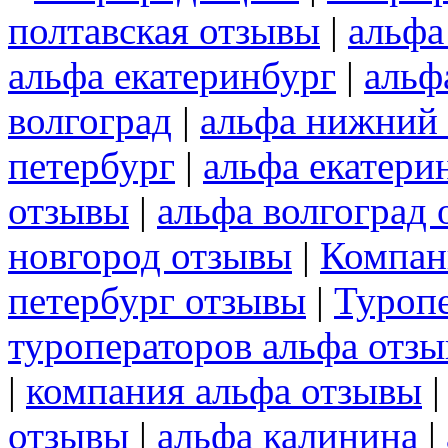
полтавская отзывы
|
альфа
альфа екатеринбург
|
альф
волгоград
|
альфа нижний
петербург
|
альфа екатери
отзывы
|
альфа волгоград
новгород отзывы
|
Компан
петербург отзывы
|
Туроп
туроператоров альфа отз
|
компания альфа отзывы
отзывы
|
альфа калинина
|