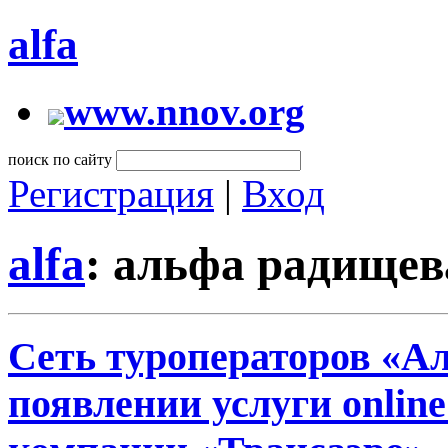
alfa
www.nnov.org
поиск по сайту
Регистрация
|
Вход
alfa
: альфа радищев
Сеть туроператоров «А
появлении услуги onlin