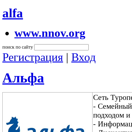
alfa
www.nnov.org
поиск по сайту
Регистрация
|
Вход
Альфа
Сеть Туроп
- Семейный
подходом и
- Информац