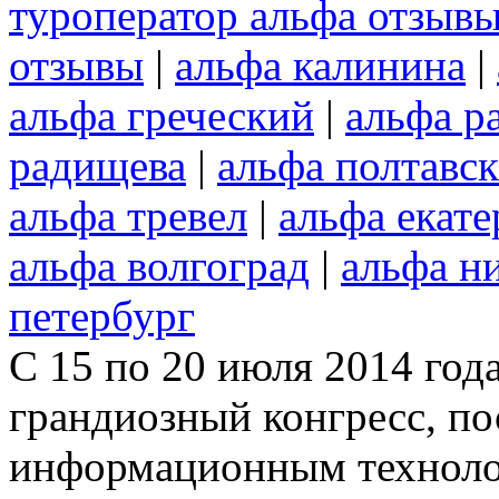
туроператор альфа отзыв
отзывы
|
альфа калинина
|
альфа греческий
|
альфа р
радищева
|
альфа полтавс
альфа тревел
|
альфа екат
альфа волгоград
|
альфа н
петербург
С 15 по 20 июля 2014 год
грандиозный конгресс, 
информационным технолог