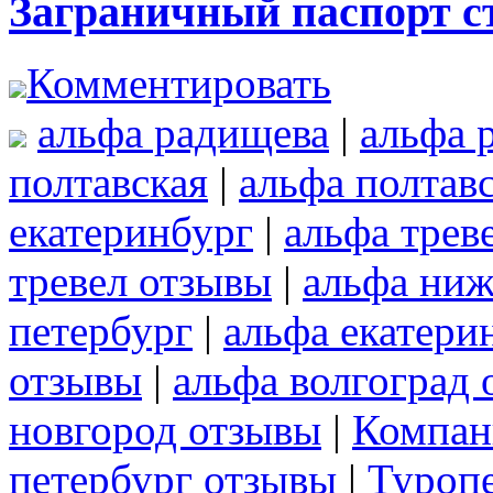
Заграничный паспорт с
Комментировать
альфа радищева
|
альфа 
полтавская
|
альфа полтав
екатеринбург
|
альфа трев
тревел отзывы
|
альфа ниж
петербург
|
альфа екатери
отзывы
|
альфа волгоград
новгород отзывы
|
Компан
петербург отзывы
|
Туроп