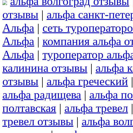
альфа волгоград отзывы
отзывы
|
альфа санкт-пете
Альфа
|
сеть туроператор
Альфа
|
компания альфа о
Альфа
|
туроператор альф
калинина отзывы
|
альфа 
отзывы
|
альфа греческий
альфа радищева
|
альфа по
полтавская
|
альфа тревел
тревел отзывы
|
альфа вол