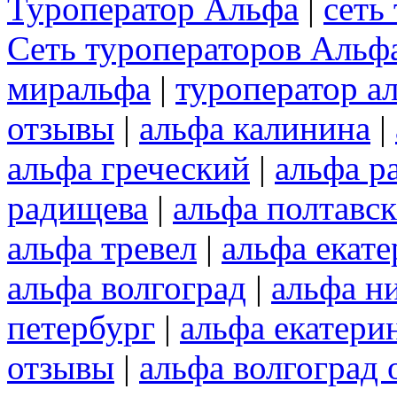
Туроператор Альфа
|
сеть
Сеть туроператоров Альф
миральфа
|
туроператор а
отзывы
|
альфа калинина
|
альфа греческий
|
альфа р
радищева
|
альфа полтавс
альфа тревел
|
альфа екат
альфа волгоград
|
альфа н
петербург
|
альфа екатери
отзывы
|
альфа волгоград