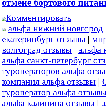
отмене бортового питан
Комментировать
альфа нижний новгород
екатеринбург отзывы
|
мир
волгоград отзывы
|
альфа 
альфа санкт-петербург от
туроператоров альфа отз
компания альфа отзывы
|
туроператор альфа отзыв
альфа калинина отзывы
|
а