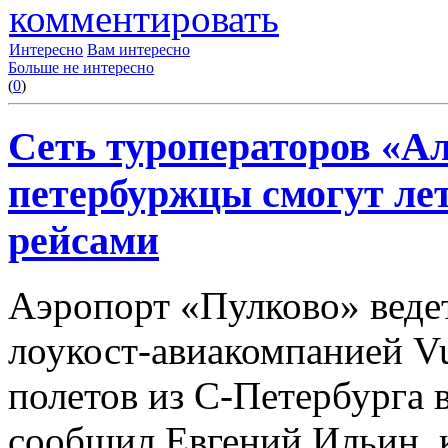
комментировать
Интересно
Вам интересно
Больше не интересно
(
0
)
Сеть туроператоров «Ал
петербуржцы смогут ле
рейсами
Аэропорт «Пулково» веде
лоукост-авиакомпанией Vu
полетов из С-Петербурга в
сообщил Евгений Ильин,