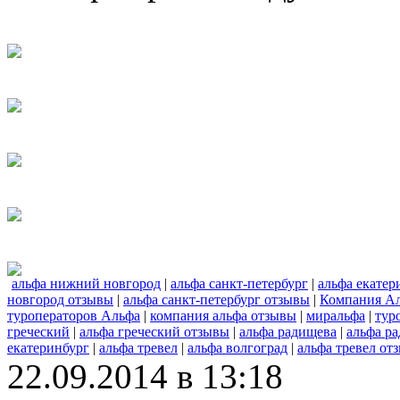
альфа нижний новгород
|
альфа санкт-петербург
|
альфа екатер
новгород отзывы
|
альфа санкт-петербург отзывы
|
Компания А
туроператоров Альфа
|
компания альфа отзывы
|
миральфа
|
тур
греческий
|
альфа греческий отзывы
|
альфа радищева
|
альфа р
екатеринбург
|
альфа тревел
|
альфа волгоград
|
альфа тревел от
22.09.2014 в 13:18