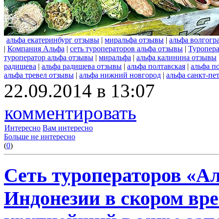
альфа екатеринбург отзывы
|
миральфа отзывы
|
альфа волгогр
|
Компания Альфа
|
сеть туроператоров альфа отзывы
|
Туропер
туроператор альфа отзывы
|
миральфа
|
альфа калинина отзывы
радищева
|
альфа радищева отзывы
|
альфа полтавская
|
альфа п
альфа тревел отзывы
|
альфа нижний новгород
|
альфа санкт-пе
22.09.2014 в 13:07
комментировать
Интересно
Вам интересно
Больше не интересно
(
0
)
Сеть туроператоров «А
Индонезии в скором вре