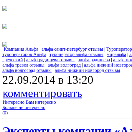
Компания Альфа
|
альфа санкт-петербург отзывы
|
Туроперато
туроператоров Альфа
|
туроператор альфа отзывы
|
миральфа
|
а
греческий
|
альфа радищева отзывы
|
альфа радищева
|
альфа по
альфа тревел отзывы
|
альфа волгоград
|
альфа нижний новгоро
альфа волгоград отзывы
|
альфа нижний новгород отзывы
22.09.2014 в 13:20
комментировать
Интересно
Вам интересно
Больше не интересно
(
0
)
Эксперты компании «Ал