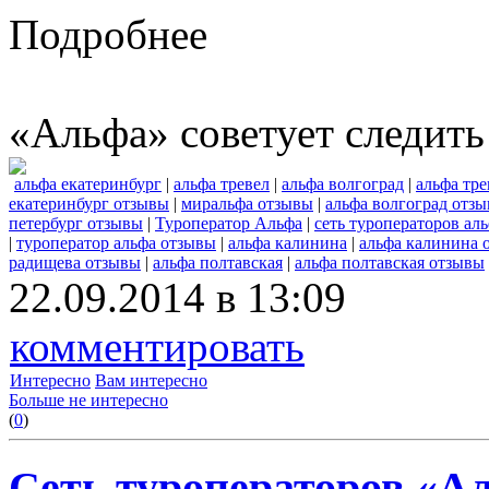
Подробнее
«Альфа» советует следить
альфа екатеринбург
|
альфа тревел
|
альфа волгоград
|
альфа тр
екатеринбург отзывы
|
миральфа отзывы
|
альфа волгоград отз
петербург отзывы
|
Туроператор Альфа
|
сеть туроператоров ал
|
туроператор альфа отзывы
|
альфа калинина
|
альфа калинина 
радищева отзывы
|
альфа полтавская
|
альфа полтавская отзывы
22.09.2014 в 13:09
комментировать
Интересно
Вам интересно
Больше не интересно
(
0
)
Сеть туроператоров «А