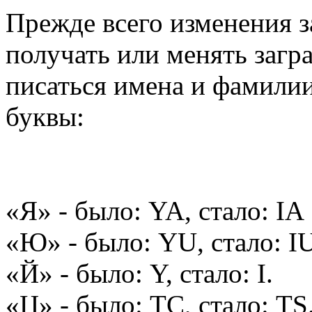
Прежде всего изменения з
получать или менять загр
писаться имена и фамили
буквы:
«Я» - было: YA, стало: IA
«Ю» - было: YU, стало: I
«Й» - было: Y, стало: I.
«Ц» - было: TC, стало: TS