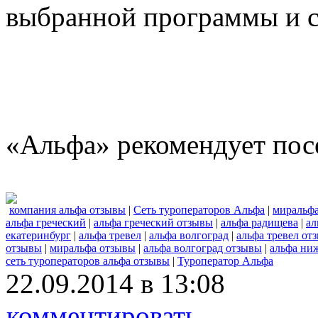
выбранной программы и с
«Альфа» рекомендует пос
компания альфа отзывы
|
Сеть туроператоров Альфа
|
миральф
альфа греческий
|
альфа греческий отзывы
|
альфа радищева
|
ал
екатеринбург
|
альфа тревел
|
альфа волгоград
|
альфа тревел от
отзывы
|
миральфа отзывы
|
альфа волгоград отзывы
|
альфа ни
сеть туроператоров альфа отзывы
|
Туроператор Альфа
22.09.2014 в 13:08
комментировать