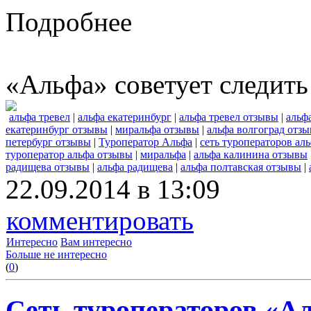
Подробнее
«Альфа» советует следить
альфа тревел
|
альфа екатеринбург
|
альфа тревел отзывы
|
альф
екатеринбург отзывы
|
миральфа отзывы
|
альфа волгоград отз
петербург отзывы
|
Туроператор Альфа
|
сеть туроператоров ал
туроператор альфа отзывы
|
миральфа
|
альфа калинина отзывы
радищева отзывы
|
альфа радищева
|
альфа полтавская отзывы
|
22.09.2014 в 13:09
комментировать
Интересно
Вам интересно
Больше не интересно
(
0
)
Сеть туроператоров «А