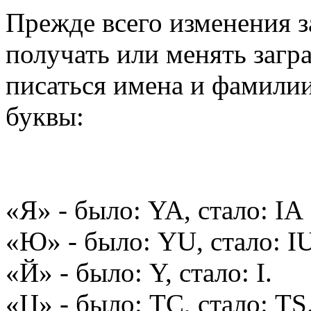
Прежде всего изменения з
получать или менять загр
писаться имена и фамили
буквы:
«Я» - было: YA, стало: IA
«Ю» - было: YU, стало: I
«Й» - было: Y, стало: I.
«Ц» - было: TC, стало: TS