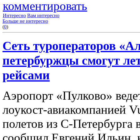
комментировать
Интересно
Вам интересно
Больше не интересно
(
0
)
Сеть туроператоров «Ал
петербуржцы смогут ле
рейсами
Аэропорт «Пулково» веде
лоукост-авиакомпанией Vu
полетов из С-Петербурга в
сообщил Евгений Ильин,