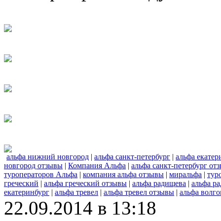
альфа нижний новгород
|
альфа санкт-петербург
|
альфа екатер
новгород отзывы
|
Компания Альфа
|
альфа санкт-петербург от
туроператоров Альфа
|
компания альфа отзывы
|
миральфа
|
тур
греческий
|
альфа греческий отзывы
|
альфа радищева
|
альфа р
екатеринбург
|
альфа тревел
|
альфа тревел отзывы
|
альфа волго
22.09.2014 в 13:18