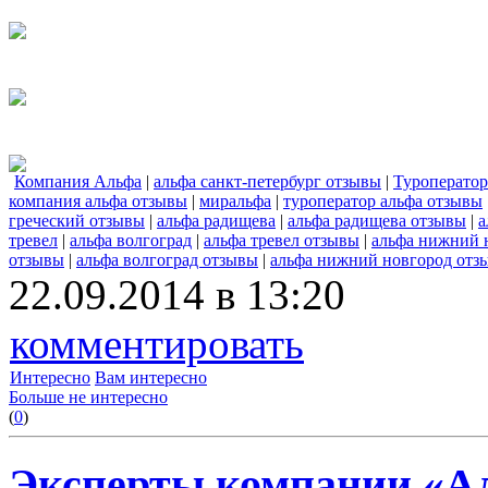
Компания Альфа
|
альфа санкт-петербург отзывы
|
Туроперато
компания альфа отзывы
|
миральфа
|
туроператор альфа отзывы
греческий отзывы
|
альфа радищева
|
альфа радищева отзывы
|
а
тревел
|
альфа волгоград
|
альфа тревел отзывы
|
альфа нижний 
отзывы
|
альфа волгоград отзывы
|
альфа нижний новгород отз
22.09.2014 в 13:20
комментировать
Интересно
Вам интересно
Больше не интересно
(
0
)
Эксперты компании «Ал