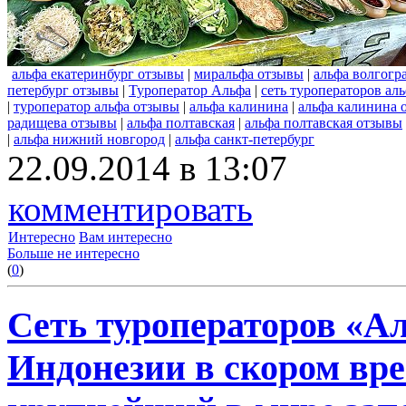
альфа екатеринбург отзывы
|
миральфа отзывы
|
альфа волгогр
петербург отзывы
|
Туроператор Альфа
|
сеть туроператоров ал
|
туроператор альфа отзывы
|
альфа калинина
|
альфа калинина 
радищева отзывы
|
альфа полтавская
|
альфа полтавская отзывы
|
альфа нижний новгород
|
альфа санкт-петербург
22.09.2014 в 13:07
комментировать
Интересно
Вам интересно
Больше не интересно
(
0
)
Сеть туроператоров «А
Индонезии в скором вре