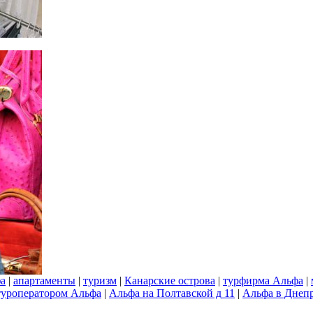
фа
|
апартаменты
|
туризм
|
Канарские острова
|
турфирма Альфа
|
туроператором Альфа
|
Альфа на Полтавской д 11
|
Альфа в Днеп