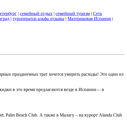
етербург
|
семейный отдых
|
семейный туризм
|
Сеть
оград
|
туроператор альфа отзывы
|
Материковая Испания
|
ирных праздничных трат хочется умерить расходы! Это один из
Скидки в это время предлагаются везде в Испании— в
rt, Palm Beach Club. А также в Малагу – на курорт Alanda Club