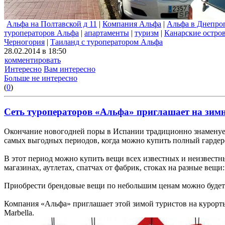
Альфа на Полтавской д 11
|
Компания Альфа
|
Альфа в Днепро
туроператоров Альфа
|
апартаменты
|
туризм
|
Канарские остро
Черногория
|
Таиланд с туроператором Альфа
28.02.2014 в 18:50
комментировать
Интересно
Вам интересно
Больше не интересно
(
0
)
Сеть туроператоров «Альфа» приглашает на зим
Окончание новогодней поры в Испании традиционно знаменуетс
самых выгодных периодов, когда можно купить полный гардер
В этот период можно купить вещи всех известных и неизвестн
магазинах, аутлетах, спатчах от фабрик, стоках на разные вещи
Приобрести брендовые вещи по небольшим ценам можно будет 
Компания «Альфа» приглашает этой зимой туристов на курорты Те
Marbella.