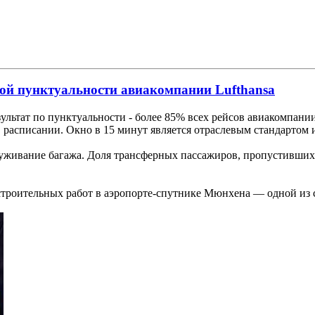
ой пунктуальности авиакомпании Lufthansa
езультат по пунктуальности - более 85% всех рейсов авиакомпа
в расписании. Окно в 15 минут является отраслевым стандартом 
луживание багажа. Доля трансферных пассажиров, пропустивших 
е строительных работ в аэропорте-спутнике Мюнхена — одной и