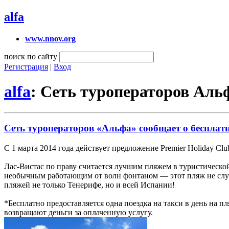
alfa
www.nnov.org
поиск по сайту
Регистрация
|
Вход
alfa
: Сеть туроператоров Аль
Сеть туроператоров «Альфа» сообщает о бесплатно
С 1 марта 2014 года действует предложение Premier Holiday Clu
Лас-Вистас по праву считается лучшим пляжем в туристическо
необычным работающим от волн фонтаном — этот пляж не слу
пляжей не только Тенерифе, но и всей Испании!
*Бесплатно предоставляется одна поездка на такси в день на п
возвращают деньги за оплаченную услугу.