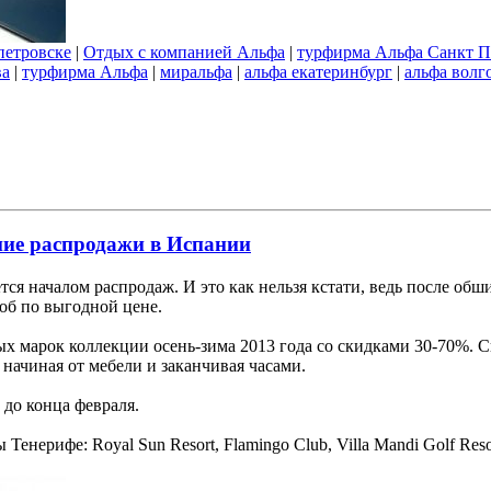
петровске
|
Отдых с компанией Альфа
|
турфирма Альфа Санкт П
ва
|
турфирма Альфа
|
миральфа
|
альфа екатеринбург
|
альфа волг
ние распродажи в Испании
я началом распродаж. И это как нельзя кстати, ведь после обш
об по выгодной цене.
ых марок коллекции осень-зима 2013 года со скидками 30-70%. 
: начиная от мебели и заканчивая часами.
до конца февраля.
нерифе: Royal Sun Resort, Flamingo Club, Villa Mandi Golf Reso