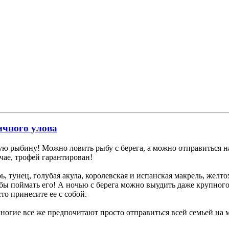
ичного улова
ую рыбину! Можно ловить рыбу с берега, а можно отправиться на
ае, трофей гарантирован!
ь, тунец, голубая акула, королевская и испанская макрель, желт
бы поймать его! А ночью с берега можно выудить даже крупного
о принесите ее с собой.
огие все же предпочитают просто отправиться всей семьей на м