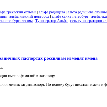
ьфа греческий отзывы
|
альфа радищева
|
альфа радищева отзывы
зывы
|
альфа нижний новгород
|
альфа санкт-петербург
|
альфа ек
кт-петербург отзывы
|
Туроператор Альфа
|
сеть туроператоров а
раничных паспортах россиянам изменят имена
х.
ации имен и фамилий в латиницу.
ь или менять загранпаспорт. По-новому будут писаться имена и