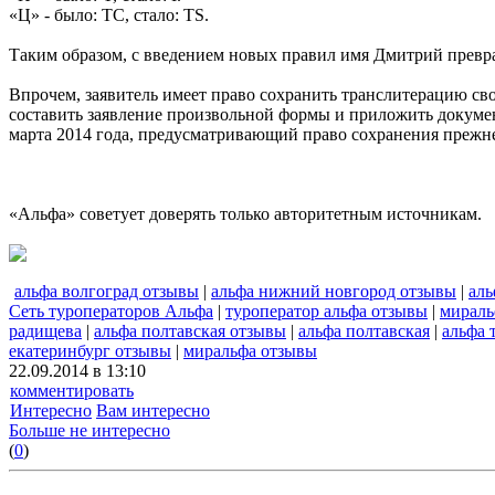
«Ц» - было: TC, стало: TS.
Таким образом, с введением новых правил имя Дмитрий превр
Впрочем, заявитель имеет право сохранить транслитерацию св
составить заявление произвольной формы и приложить докумен
марта 2014 года, предусматривающий право сохранения прежн
«Альфа» советует доверять только авторитетным источникам.
альфа волгоград отзывы
|
альфа нижний новгород отзывы
|
аль
Сеть туроператоров Альфа
|
туроператор альфа отзывы
|
мираль
радищева
|
альфа полтавская отзывы
|
альфа полтавская
|
альфа 
екатеринбург отзывы
|
миральфа отзывы
22.09.2014 в 13:10
комментировать
Интересно
Вам интересно
Больше не интересно
(
0
)