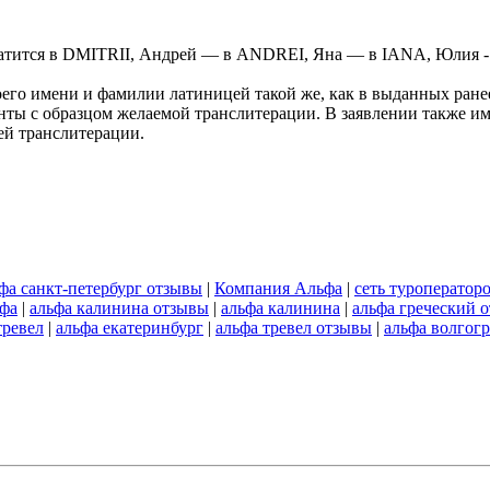
атится в DMITRII, Андрей — в ANDREI, Яна — в IANA, Юлия - в
оего имени и фамилии латиницей такой же, как в выданных ране
ты с образцом желаемой транслитерации. В заявлении также име
ей транслитерации.
фа санкт-петербург отзывы
|
Компания Альфа
|
сеть туроператор
фа
|
альфа калинина отзывы
|
альфа калинина
|
альфа греческий 
тревел
|
альфа екатеринбург
|
альфа тревел отзывы
|
альфа волгог