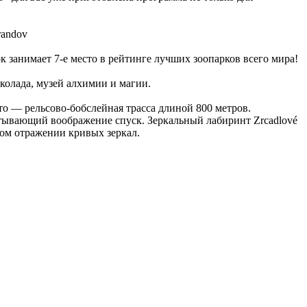
randov
к занимает 7-е место в рейтинге лучших зоопарков всего мира!
околада, музей алхимии и магии.
то — рельсово-бобслейная трасса длиной 800 метров.
атывающий воображение спуск. Зеркальный лабиринт Zrcadlové
вном отражении кривых зеркал.