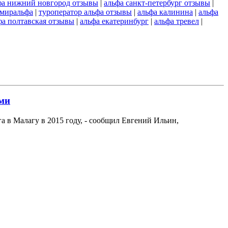
фа нижний новгород отзывы
|
альфа санкт-петербург отзывы
|
миральфа
|
туроператор альфа отзывы
|
альфа калинина
|
альфа
фа полтавская отзывы
|
альфа екатеринбург
|
альфа тревел
|
ами
а в Малагу в 2015 году, - сообщил Евгений Ильин,