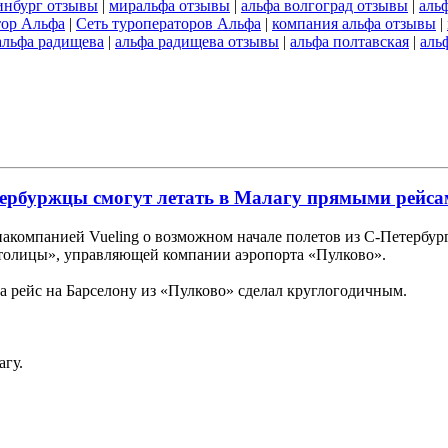
инбург отзывы
|
миральфа отзывы
|
альфа волгоград отзывы
|
аль
тор Альфа
|
Сеть туроператоров Альфа
|
компания альфа отзывы
|
альфа радищева
|
альфа радищева отзывы
|
альфа полтавская
|
аль
тербуржцы смогут летать в Малагу прямыми рейс
акомпанией Vueling о возможном начале полетов из С-Петербург
олицы», управляющей компании аэропорта «Пулково».
 а рейс на Барселону из «Пулково» сделал круглогодичным.
агу.