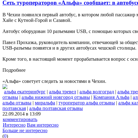
Сеть туроператоров «Альфа» сообщает: в автобус
В Чехии появился первый автобус, в котором любой пассажир 
Хайе с Кутной-Горой и Сазавой.
Автобус оборудован 10 разъемами USB, с помощью которых св
Павел Прохазка, руководитель компании, отвечающей за общест
USB-разъемы появятся и в других автобусах чешской столицы.
Кроме того, в настоящий момент прорабатывается вопрос с ос
Подробнее
«Альфа» советует следить за новостями в Чехии.
альфа екатеринбург
|
альфа тревел
|
альфа волгоград
|
альфа тр
отзывы
|
альфа нижний новгород отзывы
|
Компания Альфа
|
ал
альфа отзывы
|
миральфа
|
туроператор альфа отзывы
|
альфа ка
полтавская
|
альфа полтавская отзывы
22.09.2014 в 13:09
комментировать
Интересно
Вам интересно
Больше не интересно
(
0
)