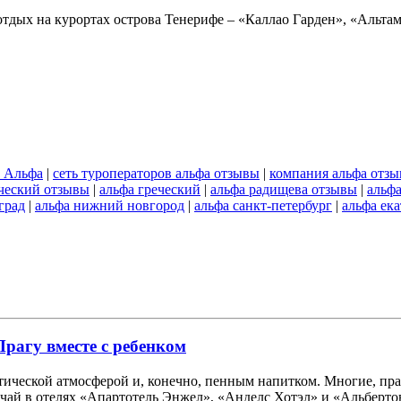
отдых на курортах острова Тенерифе – «Каллао Гарден», «Альта
р Альфа
|
сеть туроператоров альфа отзывы
|
компания альфа отз
еческий отзывы
|
альфа греческий
|
альфа радищева отзывы
|
альф
град
|
альфа нижний новгород
|
альфа санкт-петербург
|
альфа ек
рагу вместе с ребенком
ической атмосферой и, конечно, пенным напитком. Многие, правд
чай в отелях «Апартотель Энжел», «Анделс Хотэл» и «Альбертов