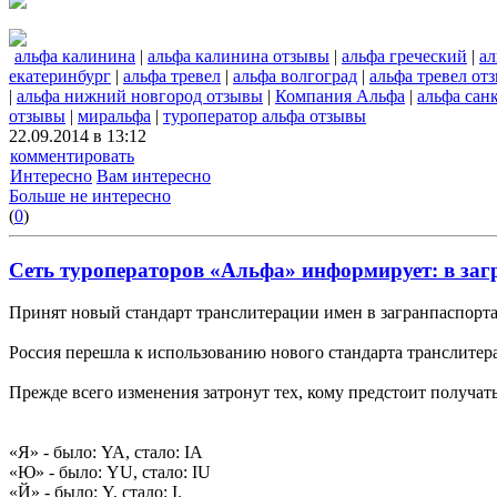
альфа калинина
|
альфа калинина отзывы
|
альфа греческий
|
ал
екатеринбург
|
альфа тревел
|
альфа волгоград
|
альфа тревел от
|
альфа нижний новгород отзывы
|
Компания Альфа
|
альфа сан
отзывы
|
миральфа
|
туроператор альфа отзывы
22.09.2014 в 13:12
комментировать
Интересно
Вам интересно
Больше не интересно
(
0
)
Сеть туроператоров «Альфа» информирует: в заг
Принят новый стандарт транслитерации имен в загранпаспорта
Россия перешла к использованию нового стандарта транслитер
Прежде всего изменения затронут тех, кому предстоит получат
«Я» - было: YA, стало: IA
«Ю» - было: YU, стало: IU
«Й» - было: Y, стало: I.