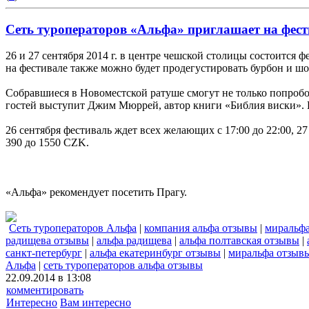
Сеть туроператоров «Альфа» приглашает на фест
26 и 27 сентября 2014 г. в центре чешской столицы состоится 
на фестивале также можно будет продегустировать бурбон и шо
Собравшиеся в Новоместской ратуше смогут не только попробо
гостей выступит Джим Мюррей, автор книги «Библия виски». 
26 сентября фестиваль ждет всех желающих с 17:00 до 22:00, 2
390 до 1550 CZK.
«Альфа» рекомендует посетить Прагу.
Сеть туроператоров Альфа
|
компания альфа отзывы
|
миральф
радищева отзывы
|
альфа радищева
|
альфа полтавская отзывы
|
санкт-петербург
|
альфа екатеринбург отзывы
|
миральфа отзыв
Альфа
|
сеть туроператоров альфа отзывы
22.09.2014 в 13:08
комментировать
Интересно
Вам интересно