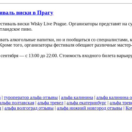
иваль виски в Прагу
фестиваль виски Wisky Live Prague. Организаторы представят на
тландское пиво.
вать алкогольные напитки, но и пообщаться со специалистами, 
Кроме того, организаторы фестиваля обещают различные мастер
7 сентября — с 13:00 до 22:00. Стоимость входного билета варьи
а
|
туроператор альфа отзывы
|
альфа калинина
|
альфа калинина 
альфа полтавская
|
альфа тревел
|
альфа екатеринбург
|
альфа трев
ы
|
альфа волгоград отзывы
|
альфа нижний новгород отзывы
|
Ко