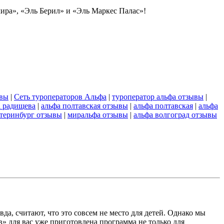
мира», «Эль Берил» и «Эль Маркес Палас»!
ывы
|
Сеть туроператоров Альфа
|
туроператор альфа отзывы
|
а радищева
|
альфа полтавская отзывы
|
альфа полтавская
|
альфа
атеринбург отзывы
|
миральфа отзывы
|
альфа волгоград отзывы
а, считают, что это совсем не место для детей. Однако мы
» для вас уже приготовлена программа не только для