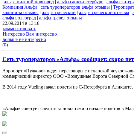
альфа нижний новгород
|
альфа санкт-петербург
|
альфа екатер
Компания Альфа
|
сеть туроператоров альфа отзывы
|
Туропера
калинина отзывы
|
альфа греческий
|
альфа греческий отзывы
|
альфа волгоград
|
альфа тревел отзывы
22.09.2014 в 13:18
комментировать
Интересно
Вам интересно
Больше не интересно
(
0
)
Сеть туроператоров «Альфа» сообщает: скоро пе
Аэропорт «Пулково» ведет переговоры с испанской лоукост-ави
коммерческий директор ООО «Воздушные Ворота Северной Ст
В 2014 году Vueling начал полеты из С-Петербурга в Аликанте,
«Альфа» советует следить за новостями о начале полетов в Мал