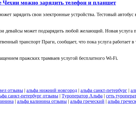
е Чехии можно зарядить телефон и планшет
может зарядить свои электронные устройства. Тестовый автобус 
ои девайсы может подзарядить любой желающий. Новая услуга п
венный транспорт Праги, сообщает, что пока услуга работает в 
нащением пражских трамваев услугой бесплатного Wi-Fi.
евел отзывы
|
альфа нижний новгород
|
альфа санкт-петербург
|
ал
ьфа санкт-петербург отзывы
|
Туроператор Альфа
|
сеть туропера
линина
|
альфа калинина отзывы
|
альфа греческий
|
альфа гречес