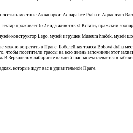
е посетить местные Аквапарки: Aquapalace Praha и Aquadream Bar
0 гектар проживает 672 вида животных! Кстати, пражский зоопар
: музей-конструктор Lego, музей игрушек Museum hraček, музей ш
е можно встретить в Праге. Бобслейная трасса Bobová dráha мес
го, чтобы посетители трассы на всю жизнь запомнили этот захв
ться. В Зеркальном лабиринте каждый шаг запечатлевается в заба
адках, которые ждут вас в удивительной Праге.