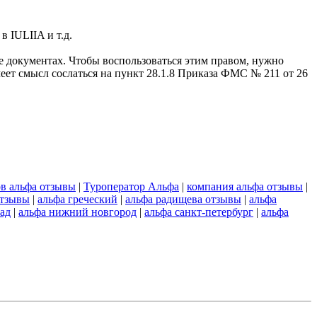
 IULIIA и т.д.
е документах. Чтобы воспользоваться этим правом, нужно
ет смысл сослаться на пункт 28.1.8 Приказа ФМС № 211 от 26
ов альфа отзывы
|
Туроператор Альфа
|
компания альфа отзывы
|
отзывы
|
альфа греческий
|
альфа радищева отзывы
|
альфа
рад
|
альфа нижний новгород
|
альфа санкт-петербург
|
альфа