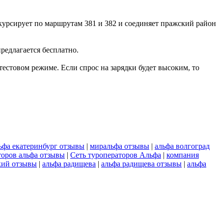
курсирует по маршрутам 381 и 382 и соединяет пражский район
редлагается бесплатно.
тестовом режиме. Если спрос на зарядки будет высоким, то
ьфа екатеринбург отзывы
|
миральфа отзывы
|
альфа волгоград
торов альфа отзывы
|
Сеть туроператоров Альфа
|
компания
кий отзывы
|
альфа радищева
|
альфа радищева отзывы
|
альфа