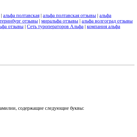
|
альфа полтавская
|
альфа полтавская отзывы
|
альфа
атеринбург отзывы
|
миральфа отзывы
|
альфа волгоград отзывы
льфа отзывы
|
Сеть туроператоров Альфа
|
компания альфа
 фамилии, содержащие следующие буквы: