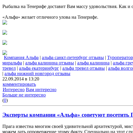
Рыбалка на Тенерифе доставит Вам массу удовольствия. Как и 
«Альфа» желает отличного улова на Тенерифе.
Компания Альфа
|
альфа санкт-петербург отзывы
|
Туроперато
миральфа
|
альфа калинина отзывы
|
альфа калинина
|
альфа гр
тревел
|
альфа екатеринбург
|
альфа тревел отзывы
|
альфа волго
|
альфа нижний новгород отзывы
22.09.2014 в 13:20
комментировать
Интересно
Вам интересно
Больше не интересно
(
0
)
Эксперты компании «Альфа» советуют посетить П
Прага известна многим своей удивительной архитектурой, мист
можем дать опровержение этому факту. Специально на этот слу