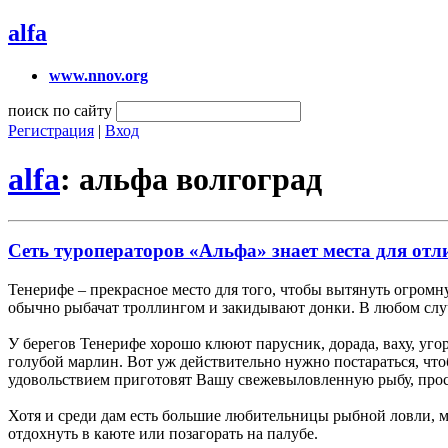
alfa
www.nnov.org
поиск по сайту
Регистрация
|
Вход
alfa
: альфа волгоград
Сеть туроператоров «Альфа» знает места для отл
Тенерифе – прекрасное место для того, чтобы вытянуть огромн
обычно рыбачат троллингом и закидывают донки. В любом случ
У берегов Тенерифе хорошо клюют парусник, дорада, ваху, угор
голубой марлин. Вот уж действительно нужно постараться, что
удовольствием приготовят Вашу свежевыловленную рыбу, прост
Хотя и среди дам есть большие любительницы рыбной ловли, мн
отдохнуть в каюте или позагорать на палубе.