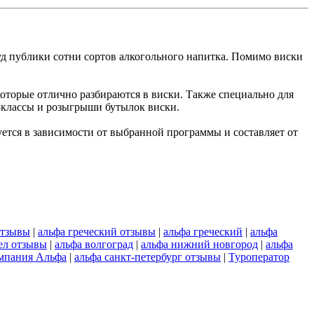
 суд публики сотни сортов алкогольного напитка. Помимо виски
которые отлично разбираются в виски. Также специально для
-классы и розыгрыши бутылок виски.
руется в зависимости от выбранной программы и составляет от
отзывы
|
альфа греческий отзывы
|
альфа греческий
|
альфа
ел отзывы
|
альфа волгоград
|
альфа нижний новгород
|
альфа
мпания Альфа
|
альфа санкт-петербург отзывы
|
Туроператор