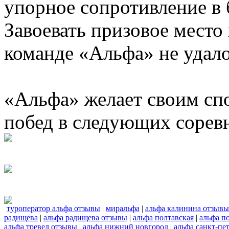
упорное сопротивление в 
Завоевать призовое место
команде «Альфа» не удало
«Альфа» желает своим сп
побед в следующих сорев
туроператор альфа отзывы
|
миральфа
|
альфа калинина отзывы
радищева
|
альфа радищева отзывы
|
альфа полтавская
|
альфа п
альфа тревел отзывы
|
альфа нижний новгород
|
альфа санкт-пе