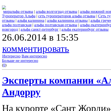
миральфа отзывы
|
альфа волгоград отзывы
|
альфа нижний но
Туроператор Альфа
|
сеть туроператоров альфа отзывы
|
Сеть т
отзывы
|
альфа калинина
|
альфа калинина отзывы
|
альфа грече
альфа полтавская
|
альфа полтавская отзывы
|
альфа екатеринбу
новгород
|
альфа санкт-петербург
|
альфа екатеринбург отзывы
26.06.2014 в 15:35
комментировать
Интересно
Вам интересно
Больше не интересно
(
0
)
Эксперты компании «Ал
Андорру
На курорте «Сант Жорди»