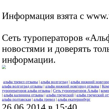
Информация взята с www.w
Сеть туроператоров «Альф
новостями и доверять то
информации.
альфа тревел отзывы
|
альфа волгоград
|
альфа нижний новгор
альфа волгоград отзывы
|
альфа нижний новгород отзывы
|
Ком
туроператоров альфа отзывы
|
Сеть туроператоров Альфа
|
комп
|
альфа калинина отзывы
|
альфа греческий
|
альфа греческий о
альфа полтавская
|
альфа тревел
|
альфа екатеринбург
26.06.2014 в 15:40