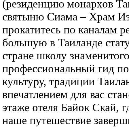
(резиденцию монархов Та
святыню Сиама – Храм Из
прокатитесь по каналам р
большую в Таиланде стат
стране школу знаменитого
профессиональный гид по
культуру, традиции Таила
впечатлением для вас ста
этаже отеля Байок Скай, г
наше путешествие завер