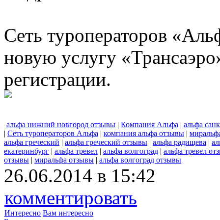
Сеть туроператоров «Альф
новую услугу «Трансаэро
регистрации.
альфа нижний новгород отзывы
|
Компания Альфа
|
альфа сан
|
Сеть туроператоров Альфа
|
компания альфа отзывы
|
миральф
альфа греческий
|
альфа греческий отзывы
|
альфа радищева
|
ал
екатеринбург
|
альфа тревел
|
альфа волгоград
|
альфа тревел от
отзывы
|
миральфа отзывы
|
альфа волгоград отзывы
26.06.2014 в 15:42
комментировать
Интересно
Вам интересно