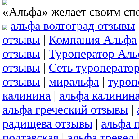
«Альфа» желает своим сп
альфа волгоград отзывы
отзывы
|
Компания Альфа
отзывы
|
Туроператор Аль
отзывы
|
Сеть туроперато
отзывы
|
миральфа
|
туроп
калинина
|
альфа калинин
альфа греческий отзывы
|
радищева отзывы
|
альфа 
полтавская
|
альфа тревел