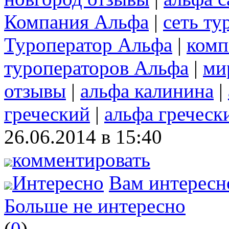
Компания Альфа
|
сеть ту
Туроператор Альфа
|
комп
туроператоров Альфа
|
ми
отзывы
|
альфа калинина
|
греческий
|
альфа греческ
26.06.2014 в 15:40
комментировать
Интересно
Вам интересн
Больше не интересно
(
0
)