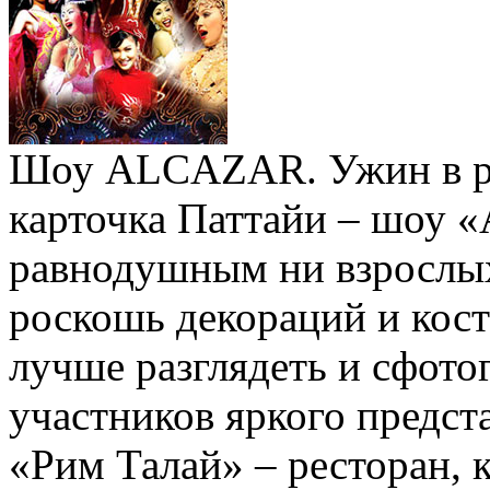
Шоу ALCAZAR. Ужин в рес
карточка Паттайи – шоу «
равнодушным ни взрослых,
роскошь декораций и кост
лучше разглядеть и сфот
участников яркого предст
«Рим Талай» – ресторан, 