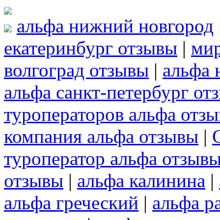
альфа нижний новгород
екатеринбург отзывы
|
мир
волгоград отзывы
|
альфа 
альфа санкт-петербург от
туроператоров альфа отз
компания альфа отзывы
|
туроператор альфа отзыв
отзывы
|
альфа калинина
|
альфа греческий
|
альфа р