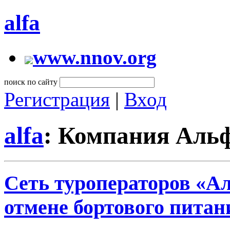
alfa
www.nnov.org
поиск по сайту
Регистрация
|
Вход
alfa
: Компания Аль
Сеть туроператоров «А
отмене бортового питан