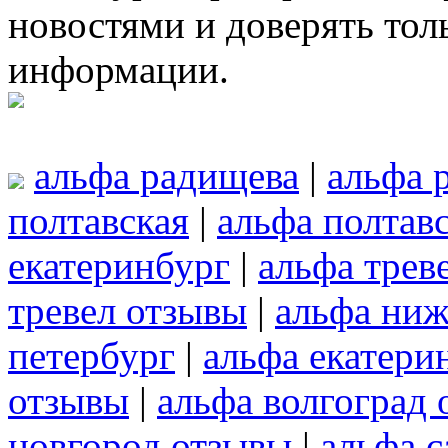
новостями и доверять то
информации.
альфа радищева
|
альфа 
полтавская
|
альфа полтав
екатеринбург
|
альфа трев
тревел отзывы
|
альфа ниж
петербург
|
альфа екатери
отзывы
|
альфа волгоград
новгород отзывы
|
альфа с