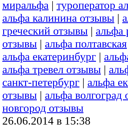
миральфа
|
туроператор а
альфа калинина отзывы
|
а
греческий отзывы
|
альфа
отзывы
|
альфа полтавская
альфа екатеринбург
|
альф
альфа тревел отзывы
|
аль
санкт-петербург
|
альфа е
отзывы
|
альфа волгоград
новгород отзывы
26.06.2014 в 15:38