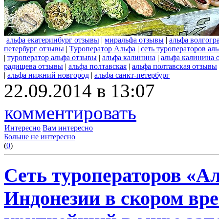
альфа екатеринбург отзывы
|
миральфа отзывы
|
альфа волгогр
петербург отзывы
|
Туроператор Альфа
|
сеть туроператоров ал
|
туроператор альфа отзывы
|
альфа калинина
|
альфа калинина 
радищева отзывы
|
альфа полтавская
|
альфа полтавская отзывы
|
альфа нижний новгород
|
альфа санкт-петербург
22.09.2014 в 13:07
комментировать
Интересно
Вам интересно
Больше не интересно
(
0
)
Сеть туроператоров «А
Индонезии в скором вре