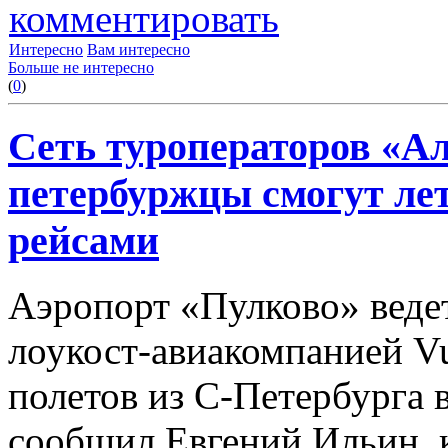
комментировать
Интересно
Вам интересно
Больше не интересно
(
0
)
Сеть туроператоров «Ал
петербуржцы смогут ле
рейсами
Аэропорт «Пулково» веде
лоукост-авиакомпанией Vu
полетов из С-Петербурга в
сообщил Евгений Ильин,