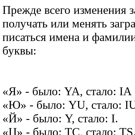
Прежде всего изменения з
получать или менять загр
писаться имена и фамили
буквы:
«Я» - было: YA, стало: IA
«Ю» - было: YU, стало: I
«Й» - было: Y, стало: I.
«Ц» - было: TC, стало: TS