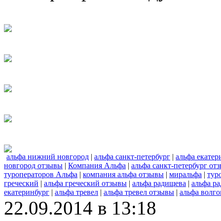
альфа нижний новгород
|
альфа санкт-петербург
|
альфа екатер
новгород отзывы
|
Компания Альфа
|
альфа санкт-петербург от
туроператоров Альфа
|
компания альфа отзывы
|
миральфа
|
тур
греческий
|
альфа греческий отзывы
|
альфа радищева
|
альфа р
екатеринбург
|
альфа тревел
|
альфа тревел отзывы
|
альфа волго
22.09.2014 в 13:18