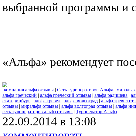
выбранной программы и с
«Альфа» рекомендует пос
компания альфа отзывы
|
Сеть туроператоров Альфа
|
миральф
альфа греческий
|
альфа греческий отзывы
|
альфа радищева
|
ал
екатеринбург
|
альфа тревел
|
альфа волгоград
|
альфа тревел от
отзывы
|
миральфа отзывы
|
альфа волгоград отзывы
|
альфа ни
сеть туроператоров альфа отзывы
|
Туроператор Альфа
22.09.2014 в 13:08
комментировать