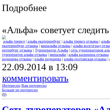
Подробнее
«Альфа» советует следить
альфа тревел
|
альфа екатеринбург
|
альфа тревел отзывы
|
альф
екатеринбург отзывы
|
миральфа отзывы
|
альфа волгоград отз
петербург отзывы
|
Туроператор Альфа
|
сеть туроператоров ал
туроператор альфа отзывы
|
миральфа
|
альфа калинина отзывы
радищева отзывы
|
альфа радищева
|
альфа полтавская отзывы
|
22.09.2014 в 13:09
комментировать
Интересно
Вам интересно
Больше не интересно
(
0
)
Сеть туроператоров «А