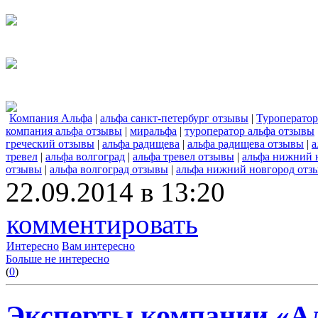
Компания Альфа
|
альфа санкт-петербург отзывы
|
Туроперато
компания альфа отзывы
|
миральфа
|
туроператор альфа отзывы
греческий отзывы
|
альфа радищева
|
альфа радищева отзывы
|
а
тревел
|
альфа волгоград
|
альфа тревел отзывы
|
альфа нижний 
отзывы
|
альфа волгоград отзывы
|
альфа нижний новгород отз
22.09.2014 в 13:20
комментировать
Интересно
Вам интересно
Больше не интересно
(
0
)
Эксперты компании «Ал