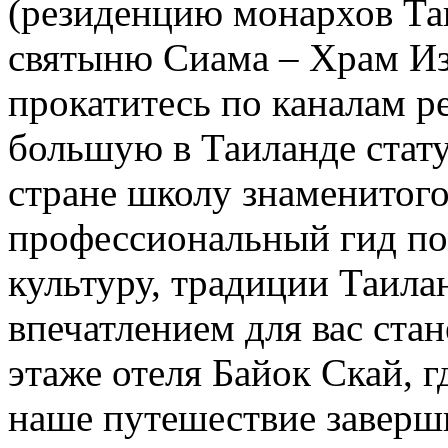
(резиденцию монархов Та
святыню Сиама – Храм Из
прокатитесь по каналам р
большую в Таиланде стат
стране школу знаменитого
профессиональный гид по
культуру, традиции Таила
впечатлением для вас ста
этаже отеля Байок Скай, г
наше путешествие завер