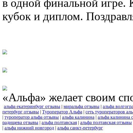
в одной финальной игре.
кубок и диплом. Поздравл
«Альфа» желает своим сп
альфа екатеринбург отзывы
|
миральфа отзывы
|
альфа волгогр
петербург отзывы
|
Туроператор Альфа
|
сеть туроператоров ал
|
туроператор альфа отзывы
|
альфа калинина
|
альфа калинина 
радищева отзывы
|
альфа полтавская
|
альфа полтавская отзывы
|
альфа нижний новгород
|
альфа санкт-петербург