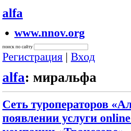
alfa
www.nnov.org
поиск по сайту
Регистрация
|
Вход
alfa
: миральфа
Сеть туроператоров «А
появлении услуги onlin