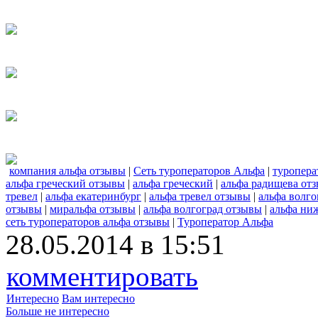
компания альфа отзывы
|
Сеть туроператоров Альфа
|
туропера
альфа греческий отзывы
|
альфа греческий
|
альфа радищева от
тревел
|
альфа екатеринбург
|
альфа тревел отзывы
|
альфа волго
отзывы
|
миральфа отзывы
|
альфа волгоград отзывы
|
альфа ни
сеть туроператоров альфа отзывы
|
Туроператор Альфа
28.05.2014 в 15:51
комментировать
Интересно
Вам интересно
Больше не интересно