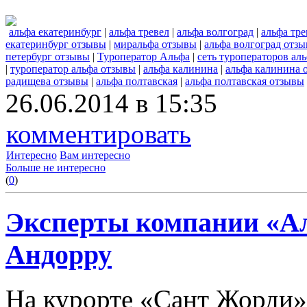
альфа екатеринбург
|
альфа тревел
|
альфа волгоград
|
альфа тр
екатеринбург отзывы
|
миральфа отзывы
|
альфа волгоград отз
петербург отзывы
|
Туроператор Альфа
|
сеть туроператоров ал
|
туроператор альфа отзывы
|
альфа калинина
|
альфа калинина 
радищева отзывы
|
альфа полтавская
|
альфа полтавская отзывы
26.06.2014 в 15:35
комментировать
Интересно
Вам интересно
Больше не интересно
(
0
)
Эксперты компании «Ал
Андорру
На курорте «Сант Жорди»