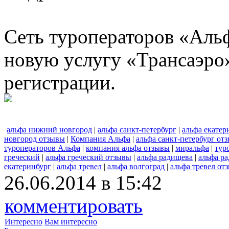
Сеть туроператоров «Альф
новую услугу «Трансаэро
регистрации.
альфа нижний новгород
|
альфа санкт-петербург
|
альфа екатер
новгород отзывы
|
Компания Альфа
|
альфа санкт-петербург от
туроператоров Альфа
|
компания альфа отзывы
|
миральфа
|
тур
греческий
|
альфа греческий отзывы
|
альфа радищева
|
альфа р
екатеринбург
|
альфа тревел
|
альфа волгоград
|
альфа тревел от
26.06.2014 в 15:42
комментировать
Интересно
Вам интересно