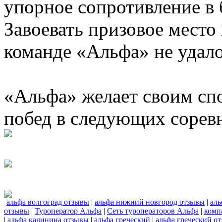
упорное сопротивление в 
Завоевать призовое место
команде «Альфа» не удало
«Альфа» желает своим сп
побед в следующих сорев
альфа волгоград отзывы
|
альфа нижний новгород отзывы
|
аль
отзывы
|
Туроператор Альфа
|
Сеть туроператоров Альфа
|
комп
|
альфа калинина отзывы
|
альфа греческий
|
альфа греческий о