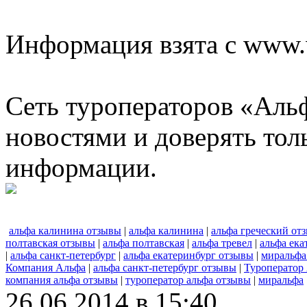
Информация взята с www.w
Сеть туроператоров «Альф
новостями и доверять то
информации.
альфа калинина отзывы
|
альфа калинина
|
альфа греческий от
полтавская отзывы
|
альфа полтавская
|
альфа тревел
|
альфа ека
|
альфа санкт-петербург
|
альфа екатеринбург отзывы
|
миральфа
Компания Альфа
|
альфа санкт-петербург отзывы
|
Туроператор
компания альфа отзывы
|
туроператор альфа отзывы
|
миральфа
26.06.2014 в 15:40