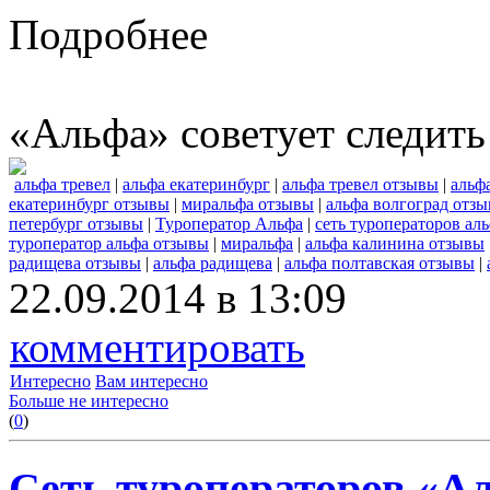
Подробнее
«Альфа» советует следить
альфа тревел
|
альфа екатеринбург
|
альфа тревел отзывы
|
альф
екатеринбург отзывы
|
миральфа отзывы
|
альфа волгоград отз
петербург отзывы
|
Туроператор Альфа
|
сеть туроператоров ал
туроператор альфа отзывы
|
миральфа
|
альфа калинина отзывы
радищева отзывы
|
альфа радищева
|
альфа полтавская отзывы
|
22.09.2014 в 13:09
комментировать
Интересно
Вам интересно
Больше не интересно
(
0
)
Сеть туроператоров «А