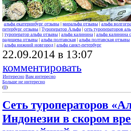
альфа екатеринбург отзывы
|
миральфа отзывы
|
альфа волгогр
петербург отзывы
|
Туроператор Альфа
|
сеть туроператоров ал
|
туроператор альфа отзывы
|
альфа калинина
|
альфа калинина 
радищева отзывы
|
альфа полтавская
|
альфа полтавская отзывы
|
альфа нижний новгород
|
альфа санкт-петербург
22.09.2014 в 13:07
комментировать
Интересно
Вам интересно
Больше не интересно
(
0
)
Сеть туроператоров «А
Индонезии в скором вре