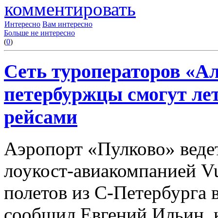
комментировать
Интересно
Вам интересно
Больше не интересно
(
0
)
Сеть туроператоров «Ал
петербуржцы смогут ле
рейсами
Аэропорт «Пулково» веде
лоукост-авиакомпанией Vu
полетов из С-Петербурга в
сообщил Евгений Ильин,