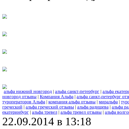
альфа нижний новгород
|
альфа санкт-петербург
|
альфа екатер
новгород отзывы
|
Компания Альфа
|
альфа санкт-петербург от
туроператоров Альфа
|
компания альфа отзывы
|
миральфа
|
тур
греческий
|
альфа греческий отзывы
|
альфа радищева
|
альфа р
екатеринбург
|
альфа тревел
|
альфа тревел отзывы
|
альфа волго
22.09.2014 в 13:18