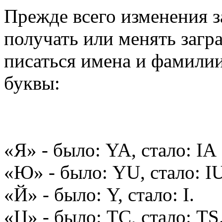
Прежде всего изменения з
получать или менять загр
писаться имена и фамили
буквы:
«Я» - было: YA, стало: IA
«Ю» - было: YU, стало: I
«Й» - было: Y, стало: I.
«Ц» - было: TC, стало: TS