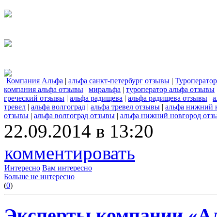
Компания Альфа
|
альфа санкт-петербург отзывы
|
Туроперато
компания альфа отзывы
|
миральфа
|
туроператор альфа отзывы
греческий отзывы
|
альфа радищева
|
альфа радищева отзывы
|
а
тревел
|
альфа волгоград
|
альфа тревел отзывы
|
альфа нижний 
отзывы
|
альфа волгоград отзывы
|
альфа нижний новгород отз
22.09.2014 в 13:20
комментировать
Интересно
Вам интересно
Больше не интересно
(
0
)
Эксперты компании «Ал