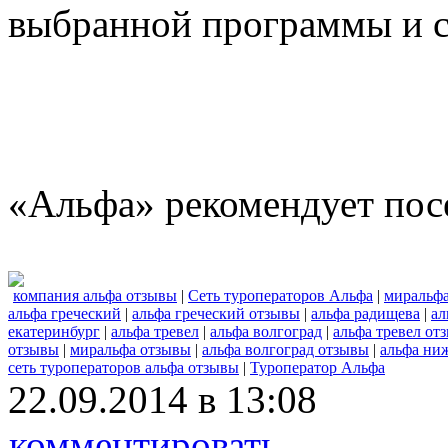
выбранной программы и с
«Альфа» рекомендует пос
компания альфа отзывы
|
Сеть туроператоров Альфа
|
миральф
альфа греческий
|
альфа греческий отзывы
|
альфа радищева
|
ал
екатеринбург
|
альфа тревел
|
альфа волгоград
|
альфа тревел от
отзывы
|
миральфа отзывы
|
альфа волгоград отзывы
|
альфа ни
сеть туроператоров альфа отзывы
|
Туроператор Альфа
22.09.2014 в 13:08
комментировать