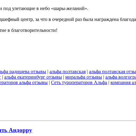
али под улетающие в небо «шары-желаний».
дшефный центр, за что в очередной раз была награждена благо
тие в благотворительности!
льфа радищева отзывы
|
альфа полтавская
|
альфа полтавская отз
г
|
альфа екатеринбург отзывы
|
миральфа отзывы
|
альфа волгогр
ператоров альфа отзывы
|
Сеть туроператоров Альфа
|
компания а
ить Андорру