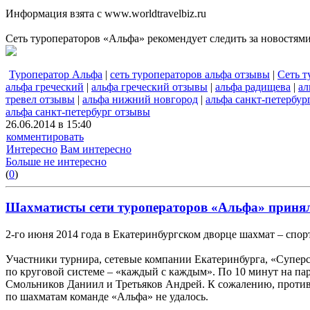
Информация взята с www.worldtravelbiz.ru
Сеть туроператоров «Альфа» рекомендует следить за новостям
Туроператор Альфа
|
сеть туроператоров альфа отзывы
|
Сеть т
альфа греческий
|
альфа греческий отзывы
|
альфа радищева
|
ал
тревел отзывы
|
альфа нижний новгород
|
альфа санкт-петербур
альфа санкт-петербург отзывы
26.06.2014 в 15:40
комментировать
Интересно
Вам интересно
Больше не интересно
(
0
)
Шахматисты сети туроператоров «Альфа» приняли
2-го июня 2014 года в Екатеринбургском дворце шахмат – спо
Участники турнира, сетевые компании Екатеринбурга, «Суперст
по круговой системе – «каждый с каждым». По 10 минут на п
Смольников Даниил и Третьяков Андрей. К сожалению, противн
по шахматам команде «Альфа» не удалось.