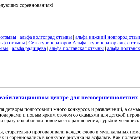
ледующих соревнованиях!
 отзывы
|
альфа волгоград отзывы
|
альфа нижний новгород отзы
льфа отзывы
|
Сеть туроператоров Альфа
|
туроператор альфа отз
зывы
|
альфа радищева
|
альфа полтавская отзывы
|
альфа полтавск
реабилитационном центре для несовершеннолетних
я детворы подготовили много конкурсов и развлечений, а самы
дарками и новым ярким столом со скамьями для детской игрово
 сразу облюбовали новое место развлечения, гурьбой усевшись 
цы, старательно проговаривали каждое слово в музыкальных ном
х и соревновались в конкурсе рисунка на асфальте. Как полагае