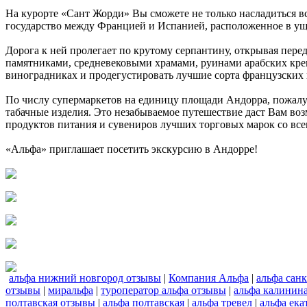
На курорте «Сант Жорди» Вы сможете не только насладиться в
государство между Францией и Испанией, расположенное в ущ
Дорога к ней пролегает по крутому серпантину, открывая пе
памятниками, средневековыми храмами, руинами арабских креп
виноградниках и продегустировать лучшие сорта французских ви
По числу супермаркетов на единицу площади Андорра, пожалуй,
табачные изделия. Это незабываемое путешествие даст Вам в
продуктов питания и сувениров лучших торговых марок со все
«Альфа» приглашает посетить экскурсию в Андорре!
альфа нижний новгород отзывы
|
Компания Альфа
|
альфа сан
отзывы
|
миральфа
|
туроператор альфа отзывы
|
альфа калинин
полтавская отзывы
|
альфа полтавская
|
альфа тревел
|
альфа ека