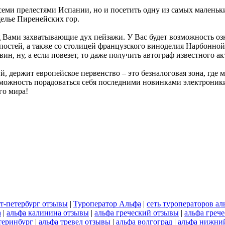
семи прелестями Испании, но и посетить одну из самых маленьк
елье Пиренейских гор.
ред Вами захватывающие дух пейзажи. У Вас будет возможность
остей, а также со столицей французского виноделия Нарбонной,
н, ну, а если повезет, то даже получить автограф известного ак
 держит европейское первенство – это безналоговая зона, где м
озможность порадоваться себя последними новинками электрони
го мира!
кт-петербург отзывы
|
Туроператор Альфа
|
сеть туроператоров а
а
|
альфа калинина отзывы
|
альфа греческий отзывы
|
альфа греч
теринбург
|
альфа тревел отзывы
|
альфа волгоград
|
альфа нижни