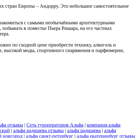
их стран Европы – Андорру. Это небольшое самостоятельное
 ознакомиться с самыми необычайными архитектурными
 побывать в поместье Пьера Ришара, на его частных
тера.
ожно по сходной цене приобрести технику, алкоголь и
ки, высокой моды, спортивного снаряжения и парфюмерии,
льфа отзывы
|
Сеть туроператоров Альфа
|
компания альфа
еский
|
альфа радищева отзывы
|
альфа радищева
|
альфа
й новгород
|
альфа санкт-петербург
|
альфа екатеринбург отзывы