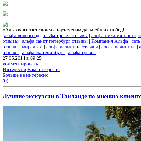
«Альфа» желает своим спортсменам дальнейших побед!
альфа волгоград
|
альфа тревел отзывы
|
альфа нижний новгор
отзывы
|
альфа санкт-петербург отзывы
|
Компания Альфа
|
сеть
отзывы
|
миральфа
|
альфа калинина отзывы
|
альфа калинина
|
отзывы
|
альфа екатеринбург
|
альфа тревел
27.05.2014 в 09:25
комментировать
Интересно
Вам интересно
Больше не интересно
(
0
)
Лучшие экскурсии в Таиланде по мнению клиент