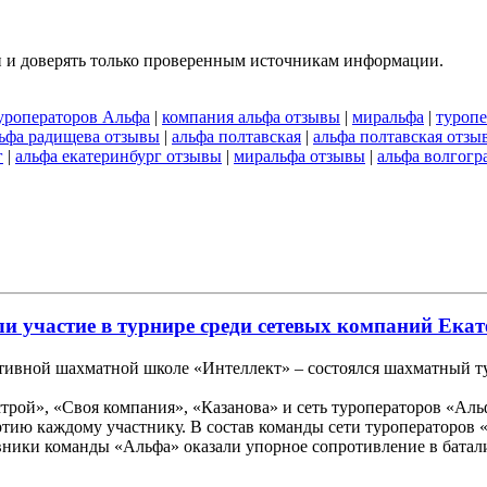
и и доверять только проверенным источникам информации.
уроператоров Альфа
|
компания альфа отзывы
|
миральфа
|
туропе
ьфа радищева отзывы
|
альфа полтавская
|
альфа полтавская отзы
г
|
альфа екатеринбург отзывы
|
миральфа отзывы
|
альфа волгогр
 участие в турнире среди сетевых компаний Ека
ртивной шахматной школе «Интеллект» – состоялся шахматный т
рой», «Своя компания», «Казанова» и сеть туроператоров «Альф
артию каждому участнику. В состав команды сети туроператоро
ики команды «Альфа» оказали упорное сопротивление в баталия