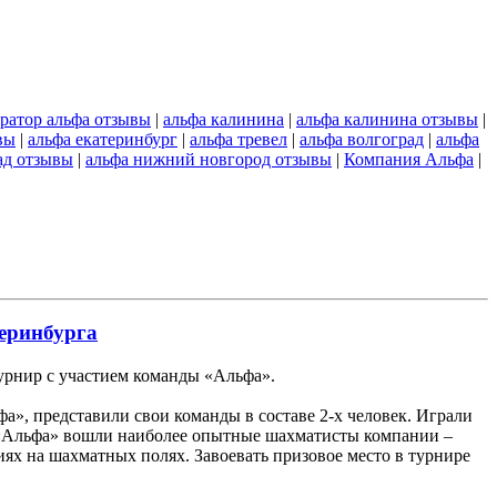
ратор альфа отзывы
|
альфа калинина
|
альфа калинина отзывы
|
вы
|
альфа екатеринбург
|
альфа тревел
|
альфа волгоград
|
альфа
ад отзывы
|
альфа нижний новгород отзывы
|
Компания Альфа
|
теринбурга
урнир с участием команды «Альфа».
а», представили свои команды в составе 2-х человек. Играли
в «Альфа» вошли наиболее опытные шахматисты компании –
х на шахматных полях. Завоевать призовое место в турнире