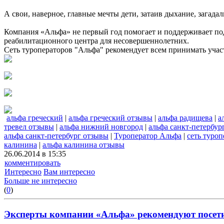
А свои, наверное, главные мечты дети, затаив дыхание, загад
Компания «Альфа» не первый год помогает и поддерживает по
реабилитационного центра для несовершеннолетних.
Сеть туроператоров "Альфа" рекомендует всем принимать учас
альфа греческий
|
альфа греческий отзывы
|
альфа радищева
|
а
тревел отзывы
|
альфа нижний новгород
|
альфа санкт-петербур
альфа санкт-петербург отзывы
|
Туроператор Альфа
|
сеть туро
калинина
|
альфа калинина отзывы
26.06.2014 в 15:35
комментировать
Интересно
Вам интересно
Больше не интересно
(
0
)
Эксперты компании «Альфа» рекомендуют посет