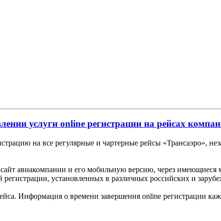
лении услуги online регистрации на рейсах компа
страцию на все регулярные и чартерные рейсы «Трансаэро», неза
 сайт авиакомпании и его мобильную версию, через имеющиеся 
ой регистрации, установленных в различных российских и заруб
 рейса. Информация о времени завершения online регистрации ка