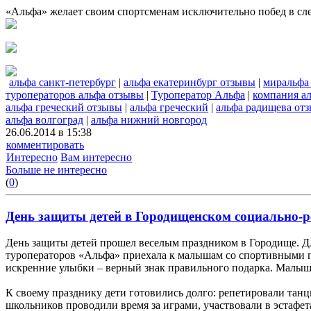
«Альфа» желает своим спортсменам исключительно побед в с
альфа санкт-петербург
|
альфа екатеринбург отзывы
|
миральфа
туроператоров альфа отзывы
|
Туроператор Альфа
|
компания а
альфа греческий отзывы
|
альфа греческий
|
альфа радищева от
альфа волгоград
|
альфа нижний новгород
26.06.2014 в 15:38
комментировать
Интересно
Вам интересно
Больше не интересно
(
0
)
День защиты детей в Городищенском социально-
День защиты детей прошел веселым праздником в Городище. Дл
туроператоров «Альфа» приехала к малышам со спортивными по
искренние улыбки – верный знак правильного подарка. Малыши
К своему празднику дети готовились долго: репетировали тан
школьников проводили время за играми, участвовали в эстафета