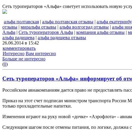
Сеть туроператоров «Альфа» советует использовать новую усл
альфа полтавская
|
альфа полтавская отзывы
|
альфа екатеринбу
отзывы
|
миральфа отзывы
|
альфа волгоград отзывы
|
альфа ни
Альфа
|
Сеть туроператоров Альфа
|
компания альфа отзывы
|
м
альфа радищева
|
альфа радищева отзывы
26.06.2014 в 15:42
комментировать
Интересно
Вам интересно
Больше не интересно
(
0
)
Сеть туроператоров «Альфа» информирует об отм
Российским авиакомпаниям дается право не предоставлять пасс
Приказ на этот счет подписан министром транспорта России М
только прохладительные напитки.
Изменения играют на руку новой «дочке» «Аэрофлота» - авиа
Следующим шагом после отмены питания, по логике, должна ст