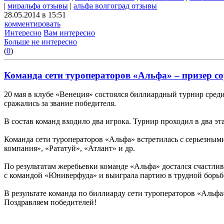
|
миральфа отзывы
|
альфа волгоград отзывы
28.05.2014 в 15:51
комментировать
Интересно
Вам интересно
Больше не интересно
(
0
)
Команда сети туроператоров «Альфа» – призер с
20 мая в клубе «Венеция» состоялся биллиардный турнир сред
сражались за звание победителя.
В состав команд входило два игрока. Турнир проходил в два э
Команда сети туроператоров «Альфа» встретилась с серьезны
компания», «Рататуй», «Атлант» и др.
По результатам жеребьевки команде «Альфа» достался счастли
с командой «Юниверфуда» и выиграла партию в трудной борьб
В результате команда по биллиарду сети туроператоров «Альф
Поздравляем победителей!