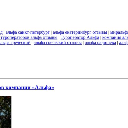
од
|
альфа санкт-петербург
|
альфа екатеринбург отзывы
|
миральф
 туроператоров альфа отзывы
|
Туроператор Альфа
|
компания ал
альфа греческий
|
альфа греческий отзывы
|
альфа радищева
|
аль
ов компании «Альфа»