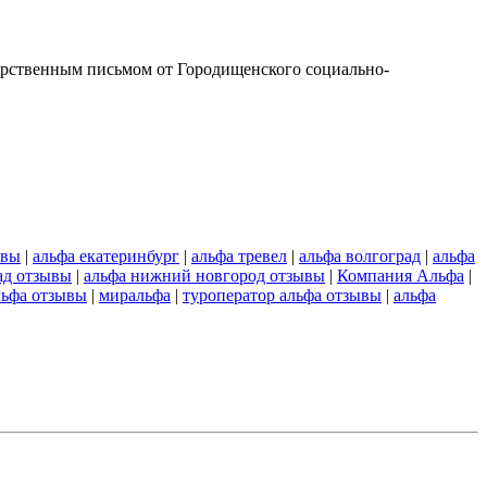
дарственным письмом от Городищенского социально-
ывы
|
альфа екатеринбург
|
альфа тревел
|
альфа волгоград
|
альфа
ад отзывы
|
альфа нижний новгород отзывы
|
Компания Альфа
|
льфа отзывы
|
миральфа
|
туроператор альфа отзывы
|
альфа