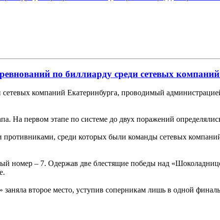
оревнований по биллиарду среди сетевых компани
и сетевых компаний Екатеринбурга, проводимый администрацией
тапа. На первом этапе по системе до двух поражений определяли
ми противниками, среди которых были команды сетевых компан
вый номер – 7. Одержав две блестящие победы над «Шоколадниц
е.
а» заняла второе место, уступив соперникам лишь в одной финал