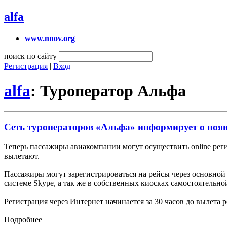
alfa
www.nnov.org
поиск по сайту
Регистрация
|
Вход
alfa
: Туроператор Альфа
Сеть туроператоров «Альфа» информирует о появ
Теперь пассажиры авиакомпании могут осуществить online реги
вылетают.
Пассажиры могут зарегистрироваться на рейсы через основной
системе Skype, а так же в собственных киосках самостоятельн
Регистрация через Интернет начинается за 30 часов до вылета
Подробнее