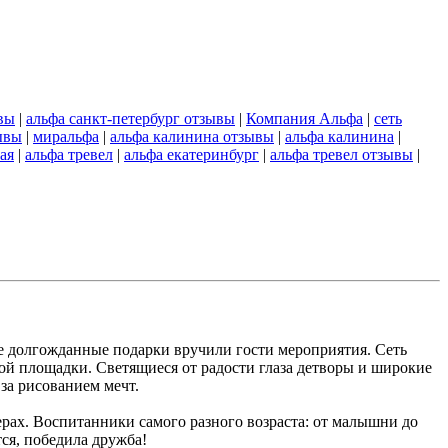
вы
|
альфа санкт-петербург отзывы
|
Компания Альфа
|
сеть
ывы
|
миральфа
|
альфа калинина отзывы
|
альфа калинина
|
ая
|
альфа тревел
|
альфа екатеринбург
|
альфа тревел отзывы
|
е долгожданные подарки вручили гости мероприятия. Сеть
й площадки. Светящиеся от радости глаза детворы и широкие
за рисованием мечт.
ерах. Воспитанники самого разного возраста: от малышни до
тся, победила дружба!